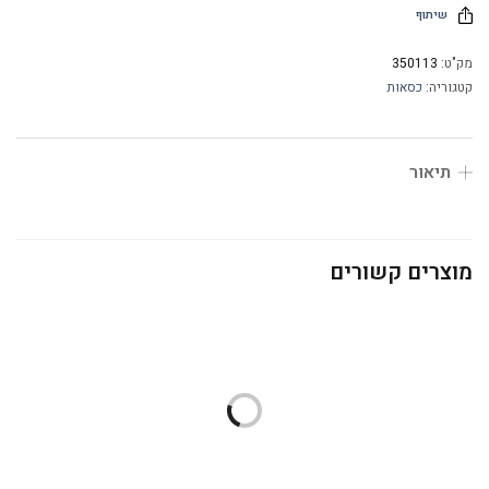
שיתוף
מק"ט:
350113
קטגוריה:
כסאות
תיאור
מוצרים קשורים
הדום דגם קוביות
כיסא אדיר
₪
590.00
₪
690.00
₪
490.00
כיסא צחי
כיסא יעל
₪
440.00
₪
550.00